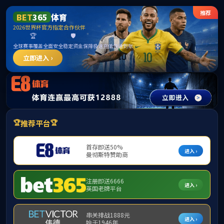
mansion88·明升(中国游)官方网站
集采平台
|
官方微信
|
首页
走进菏建
公司简介
董事长致辞
领导简介
组织架构
企业资质
公司荣誉
精品工程
资讯
公司新闻
媒体报道