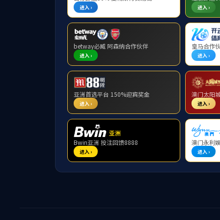
企业理念
菏建之歌
形象展示
形象展示
施工企业文化建设的主要途径
发布时间：2021-02-23